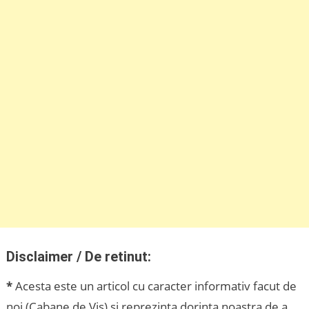
Disclaimer / De retinut:
*
Acesta este un articol cu caracter informativ facut de
noi (Cabane de Vis) si reprezinta dorinta noastra de a