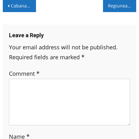
Post
Cabana de vis cu 4 dormitoare in Zell am See, Ski-N-Lake Chalet One
Regiunea Zell am See – Austria
navigation
Leave a Reply
Your email address will not be published.
Required fields are marked
*
Comment
*
Name
*