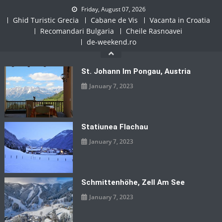
Skip
Friday, August 07, 2026
to
Ghid Turistic Grecia
Cabane de Vis
Vacanta in Croatia
content
Recomandari Bulgaria
Cheile Rasnoavei
de-weekend.ro
St. Johann Im Pongau, Austria
January 7, 2023
Statiunea Flachau
January 7, 2023
Schmittenhöhe, Zell Am See
January 7, 2023